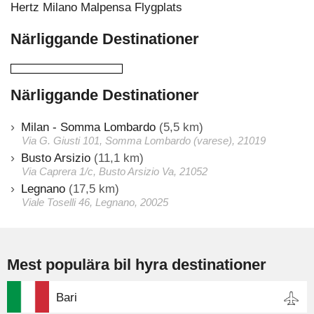
Hertz Milano Malpensa Flygplats
Närliggande Destinationer
Närliggande Destinationer
Milan - Somma Lombardo
(5,5 km)
Via G. Giusti 101, Somma Lombardo (varese), 21019
Busto Arsizio
(11,1 km)
Via Caprera 1/c, Busto Arsizio Va, 21052
Legnano
(17,5 km)
Viale Toselli 46, Legnano, 20025
Mest populära bil hyra destinationer
Bari