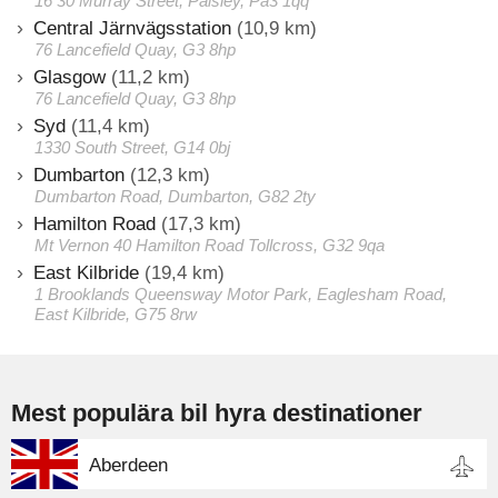
16 30 Murray Street, Paisley, Pa3 1qq
Central Järnvägsstation
(10,9 km)
76 Lancefield Quay, G3 8hp
Glasgow
(11,2 km)
76 Lancefield Quay, G3 8hp
Syd
(11,4 km)
1330 South Street, G14 0bj
Dumbarton
(12,3 km)
Dumbarton Road, Dumbarton, G82 2ty
Hamilton Road
(17,3 km)
Mt Vernon 40 Hamilton Road Tollcross, G32 9qa
East Kilbride
(19,4 km)
1 Brooklands Queensway Motor Park, Eaglesham Road,
East Kilbride, G75 8rw
Mest populära bil hyra destinationer
Aberdeen